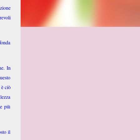
ezione
revoli
ofonda
ne. In
questo
 è ciò
llezza
ze più
sto il