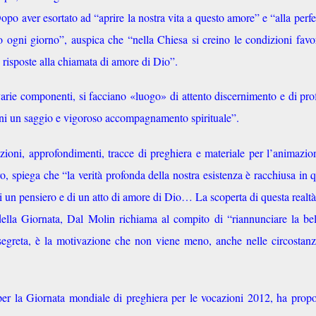
po aver esortato ad “aprire la nostra vita a questo amore” e “alla perf
 ogni giorno”, auspica che “nella Chiesa si creino le condizioni favo
 risposte alla chiamata di amore di Dio”.
 varie componenti, si facciano «luogo» di attento discernimento e di pr
vani un saggio e vigoroso accompagnamento spirituale”.
ioni, approfondimenti, tracce di preghiera e materiale per l’animazio
o, spiega che “la verità profonda della nostra esistenza è racchiusa in 
 un pensiero e di un atto di amore di Dio… La scoperta di questa realtà
ella Giornata, Dal Molin richiama al compito di “riannunciare la be
 segreta, è la motivazione che non viene meno, anche nelle circostan
per la Giornata mondiale di preghiera per le vocazioni 2012, ha propo