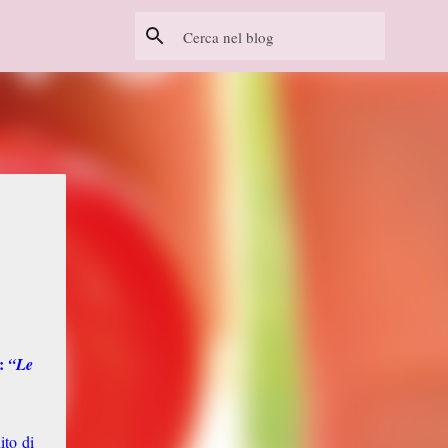
a:
“Le
ito di