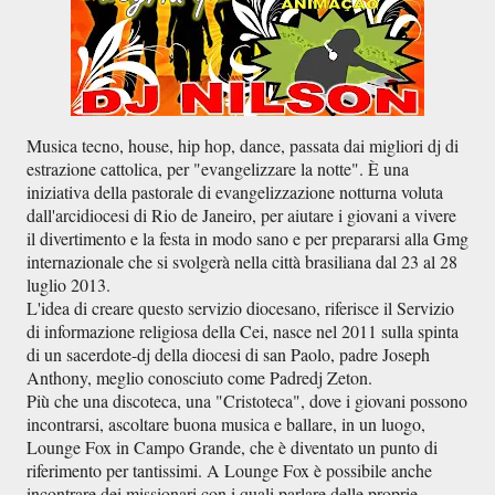
Musica tecno, house, hip hop, dance, passata dai migliori dj di
estrazione cattolica, per "evangelizzare la notte". È una
iniziativa della pastorale di evangelizzazione notturna voluta
dall'arcidiocesi di Rio de Janeiro, per aiutare i giovani a vivere
il divertimento e la festa in modo sano e per prepararsi alla Gmg
internazionale che si svolgerà nella città brasiliana dal 23 al 28
luglio 2013.
L'idea di creare questo servizio diocesano, riferisce il Servizio
di informazione religiosa della Cei, nasce nel 2011 sulla spinta
di un sacerdote-dj della diocesi di san Paolo, padre Joseph
Anthony, meglio conosciuto come Padredj Zeton.
Più che una discoteca, una "Cristoteca", dove i giovani possono
incontrarsi, ascoltare buona musica e ballare, in un luogo,
Lounge Fox in Campo Grande, che è diventato un punto di
riferimento per tantissimi. A Lounge Fox è possibile anche
incontrare dei missionari con i quali parlare delle proprie