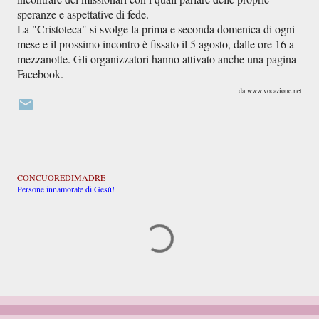
speranze e aspettative di fede.
La "Cristoteca" si svolge la prima e seconda domenica di ogni
mese e il prossimo incontro è fissato il 5 agosto, dalle ore 16 a
mezzanotte. Gli organizzatori hanno attivato anche una pagina
Facebook.
da www.vocazione.net
CONCUOREDIMADRE
Persone innamorate di Gesù!
C
o
m
m
e
n
t