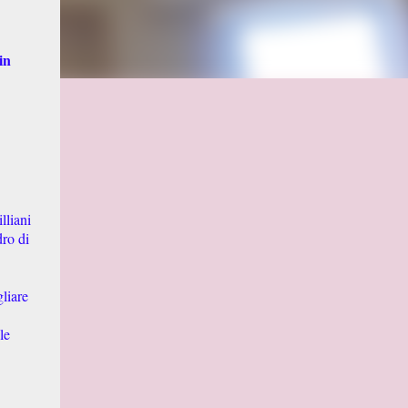
in
.
lliani
dro di
gliare
le