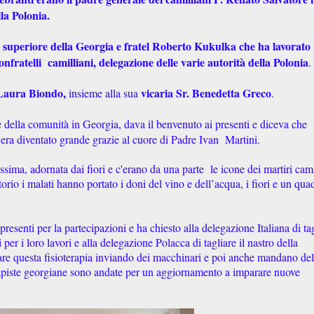
la Polonia.
 superiore della Georgia e fratel Roberto Kukulka che ha lavorato 
confratelli camilliani, delegazione delle varie autorità della Polonia
Laura Biondo,
vicaria Sr. Benedetta Greco
insieme alla sua
.
e della comunità in Georgia, dava il benvenuto ai presenti e diceva che
 era diventato grande grazie al cuore di Padre Ivan Martini.
sima, adornata dai fiori e c'erano da una parte le icone dei martiri cami
torio i malati hanno portato i doni del vino e dell’acqua, i fiori e un qua
resenti per la partecipazioni e ha chiesto alla delegazione Italiana di ta
 per i loro lavori e alla delegazione Polacca di tagliare il nastro della
nare questa fisioterapia inviando dei macchinari e poi anche mandano del
apiste geo
rgiane sono andate per un aggiornamento a imparare nuove