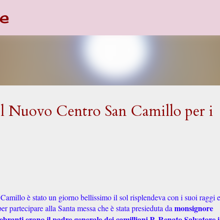
e
Passa ai contenuti principali
l Nuovo Centro San Camillo per i
 Camillo è stato un giorno bellissimo il sol risplendeva con i suoi raggi 
monsignore
 per partecipare alla Santa messa che è stata presieduta da
ebranti erano il padre generale dei camilliani P. Renato Salvatore i