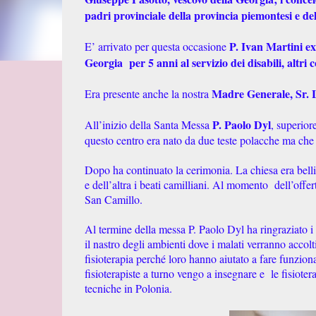
padri provinciale della provincia piemontesi e del
P. Ivan Martini ex
E’ arrivato per questa occasione
Georgia per 5 anni al servizio dei disabili, altri 
Madre Generale, Sr. 
Era presente anche la nostra
P. Paolo Dyl
All’inizio della Santa Messa
, superior
questo centro era nato da due teste polacche ma che
Dopo ha continuato la cerimonia. La chiesa era bellis
e dell’altra i beati camilliani. Al momento dell’offer
San Camillo.
Al termine della messa P. Paolo Dyl ha ringraziato i p
il nastro degli ambienti dove i malati verranno accolti
fisioterapia perché loro hanno aiutato a fare funzio
fisioterapiste a turno vengo a insegnare e le fisioter
tecniche in Polonia.