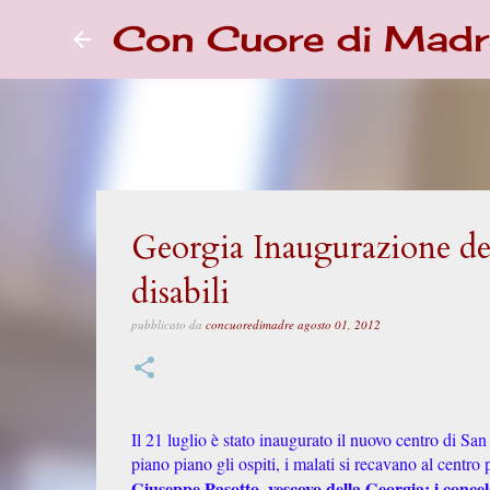
Con Cuore di Madr
Georgia Inaugurazione de
disabili
pubblicato da
concuoredimadre
agosto 01, 2012
Il 21 luglio è stato inaugurato il nuovo centro di San
piano piano gli ospiti, i malati si recavano al centro
Giuseppe Pasotto, vescovo della Georgia; i concel