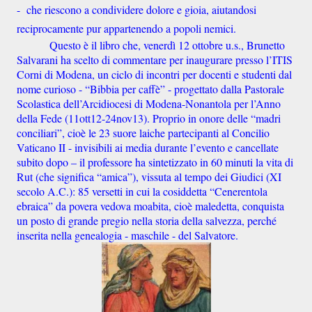
- che riescono a condividere dolore e gioia, aiutandosi
reciprocamente pur appartenendo a popoli nemici.
Questo è il libro che, venerdì 12 ottobre u.s., Brunetto
Salvarani ha scelto di commentare per inaugurare presso l’ITIS
Corni di Modena, un ciclo di incontri per docenti e studenti dal
nome curioso - “Bibbia per caffè” - progettato dalla Pastorale
Scolastica dell’Arcidiocesi di Modena-Nonantola per l’Anno
della Fede (11ott12-24nov13). Proprio in onore delle “madri
conciliari”, cioè le 23 suore laiche partecipanti al Concilio
Vaticano II - invisibili ai media durante l’evento e cancellate
subito dopo – il professore ha sintetizzato in 60 minuti la vita di
Rut (che significa “amica”), vissuta al tempo dei Giudici (XI
secolo A.C.): 85 versetti in cui la cosiddetta “Cenerentola
ebraica” da povera vedova moabita, cioè maledetta, conquista
un posto di grande pregio nella storia della salvezza, perché
inserita nella genealogia - maschile - del Salvatore.