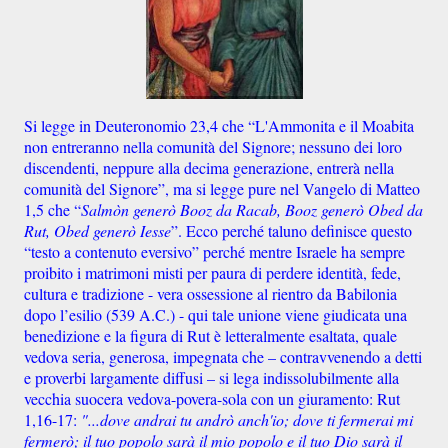
Si legge in Deuteronomio 23,4 che “L'Ammonita e il Moabita
non entreranno nella comunità del Signore; nessuno dei loro
discendenti, neppure alla decima generazione, entrerà nella
comunità del Signore”, ma si legge pure nel Vangelo di Matteo
1,5 che “
Salmòn generò Booz da Racab, Booz generò Obed da
Rut, Obed generò Iesse
”. Ecco perché taluno definisce questo
“testo a contenuto eversivo” perché mentre Israele ha sempre
proibito i matrimoni misti per paura di perdere identità, fede,
cultura e tradizione - vera ossessione al rientro da Babilonia
dopo l’esilio (539 A.C.) - qui tale unione viene giudicata una
benedizione e la figura di Rut è letteralmente esaltata, quale
vedova seria, generosa, impegnata che – contravvenendo a detti
e proverbi largamente diffusi – si lega indissolubilmente alla
vecchia suocera vedova-povera-sola con un giuramento: Rut
1,16-17:
"...dove andrai tu andrò anch'io; dove ti fermerai mi
fermerò; il tuo popolo sarà il mio popolo e il tuo Dio sarà il