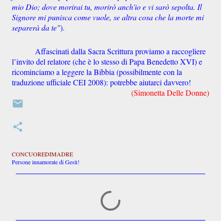
mio Dio; dove morirai tu, morirò anch'io e vi sarò sepolta. Il
Signore mi punisca come vuole, se altra cosa che la morte mi
separerà da te"
).
Affascinati dalla Sacra Scrittura proviamo a raccogliere
l’invito del relatore (che è lo stesso di Papa Benedetto XVI) e
ricominciamo a leggere la Bibbia (possibilmente con la
traduzione ufficiale CEI 2008): potrebbe aiutarci davvero!
(Simonetta Delle Donne)
CONCUOREDIMADRE
Persone innamorate di Gesù!
C
o
m
m