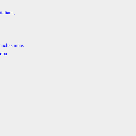
italiana,
 muchas niñas
doba