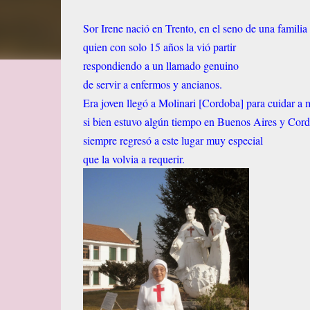
Sor Irene nació en Trento, en el seno de una familia 
quien con solo 15 años la vió partir
respondiendo a un llamado genuino
de servir a enfermos y ancianos.
Era joven llegó a Molinari [Cordoba] para cuidar a
si bien estuvo algún tiempo en Buenos Aires y Cor
siempre regresó a este lugar muy especial
que la volvia a requerir.