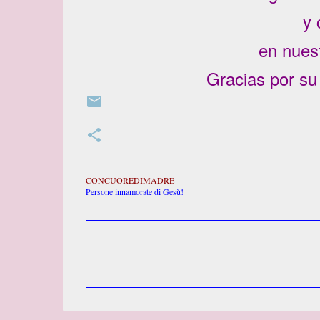
y 
en nuest
Gracias por su
CONCUOREDIMADRE
Persone innamorate di Gesù!
C
o
m
m
e
n