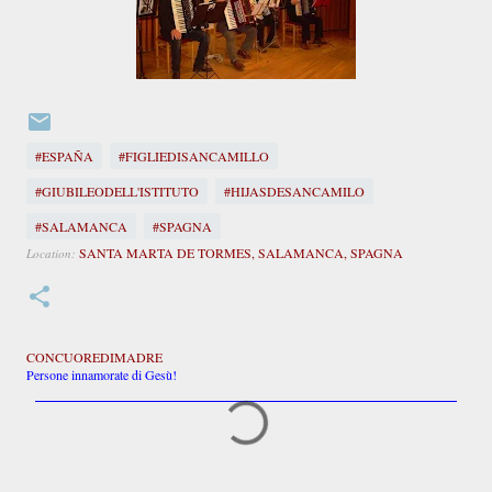
#ESPAÑA
#FIGLIEDISANCAMILLO
#GIUBILEODELL'ISTITUTO
#HIJASDESANCAMILO
#SALAMANCA
#SPAGNA
SANTA MARTA DE TORMES, SALAMANCA, SPAGNA
Location:
CONCUOREDIMADRE
Persone innamorate di Gesù!
C
o
m