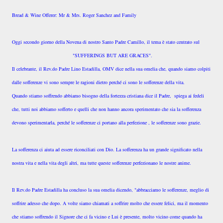
Bread & Wine Offerer: Mr & Mrs. Roger Sanchez and Family
Oggi secondo giorno della Novena di nostro Santo Padre Camillo, il tema è stato centrato sul
"SUFFERINGS BUT ARE GRACES".
Il celebrante, il Rev.do Padre Lino Estadilla, OMV dice nella sua omelia che, quando siamo colpiti
dalle sofferenze vi sono sempre le ragioni dietro perché ci sono le sofferenze della vita.
Quando stiamo soffrendo abbiamo bisogno della fortezza cristiana dice il Padre, spiega ai fedeli
che, tutti noi abbiamo sofferto e quelli che non hanno ancora sperimentato che sia la sofferenza
devono sperimentarla, perché le sofferenze ci portano alla perfezione , le sofferenze sono grazie.
La sofferenza ci aiuta ad essere riconciliati con Dio. La sofferenza ha un grande significato nella
nostra vita e nella vita degli altri, ma tutte queste sofferenze perfezionano le nostre anime.
Il Rev.do Padre Estadilla ha concluso la sua omelia dicendo, "abbracciamo le sofferenze, meglio di
soffrire adesso che dopo. A volte siamo chiamati a soffrire molto che essere felici, ma il momento
che stiamo soffrendo il Signore che ci fa vicino e Lui è presente, molto vicino come quando ha