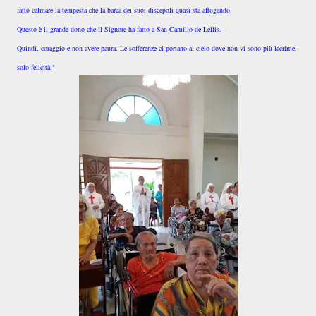
fatto calmare la tempesta che la barca dei suoi discepoli quasi sta affogando.
Questo è il grande dono che il Signore ha fatto a San Camillo de Lellis.
Quindi, coraggio e non avere paura. Le sofferenze ci portano al cielo dove non vi sono più lacrime,
solo felicità."