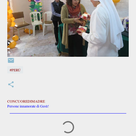
#PERÚ
CONCUOREDIMADRE
Persone innamorate di Gesù!
C
o
m