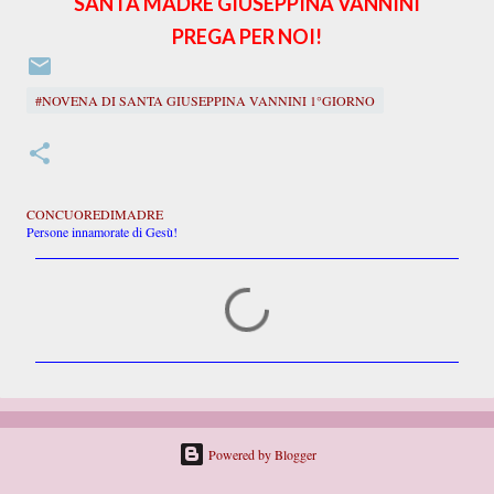
SANTA MADRE GIUSEPPINA VANNINI
PREGA PER NOI!
#NOVENA DI SANTA GIUSEPPINA VANNINI 1°GIORNO
CONCUOREDIMADRE
Persone innamorate di Gesù!
C
o
m
m
e
n
t
i
Powered by Blogger