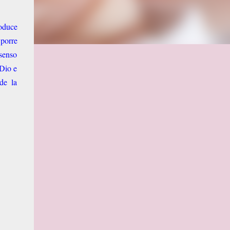
roduce
 porre
 senso
 Dio e
de la