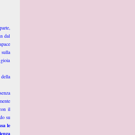
parte,
in dal
capace
 sulla
 gioia
 della
 senza
amente
con il
ndo su
ssa le
lienza