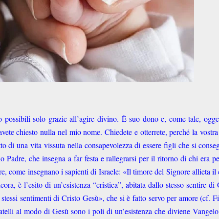
o possibili solo grazie all’agire divino. È suo dono e, come tale, ogge
avete chiesto nulla nel mio nome. Chiedete e otterrete, perché la vostra
tto di una vita vissuta nella consapevolezza di essere figli che si cons
 Padre, che insegna a far festa e rallegrarsi per il ritorno di chi era p
e, come insegnano i sapienti di Israele: «Il timore del Signore allieta il
ora, è l’esito di un’esistenza “cristica”, abitata dallo stesso sentire di
stessi sentimenti di Cristo Gesù», che si è fatto servo per amore (cf. Fi
ratelli al modo di Gesù sono i poli di un’esistenza che diviene Vangelo