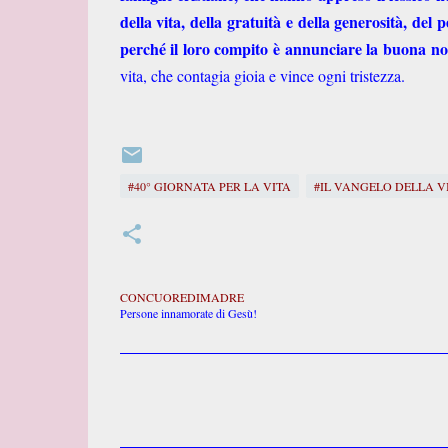
della vita, della gratuità e della generosità, de
perché il loro compito è annunciare la buona not
vita, che contagia gioia e vince ogni tristezza.
#40° GIORNATA PER LA VITA
#IL VANGELO DELLA V
CONCUOREDIMADRE
Persone innamorate di Gesù!
C
o
m
m