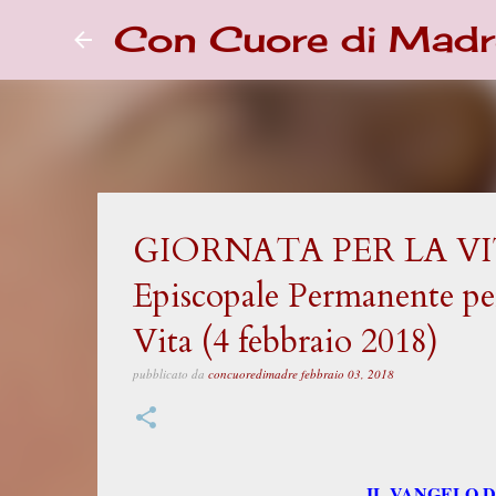
Con Cuore di Madr
GIORNATA PER LA VITA 
Episcopale Permanente per
Vita (4 febbraio 2018)
pubblicato da
concuoredimadre
febbraio 03, 2018
IL VANGELO D