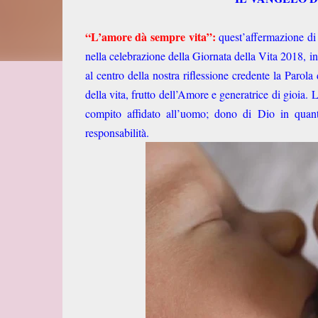
“L’amore dà sempre vita”:
quest’affermazione di 
nella celebrazione della Giornata della Vita 2018, i
al centro della nostra riflessione credente la Parola
della vita, frutto dell’Amore e generatrice di gioia.
compito affidato all’uomo; dono di Dio in quanto
responsabilità.