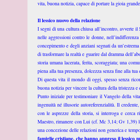
vita, buona notizia, capace di portare la gioia grande,
Il lessico nuovo della relazione
I segni di una cultura chiusa all’incontro, avverte il
nelle aggressioni contro le donne, nell’indifferenza 
concepimento e degli anziani segnati da un’estrema 
di trasformare la realtà e guarire dal dramma dell’ab
storia umana lacerata, ferita, scoraggiata; una comun
piena alla tua presenza, dolcezza senza fine alla tua 
Di questa vita il mondo di oggi, spesso senza ricon
buona notizia per vincere la cultura della tristezza e
Punto iniziale per testimoniare il Vangelo della vit
ingenuità né illusorie autoreferenzialità. Il crede
con le asprezze della storia, si interroga e cerca 
Maestro, rimanere con Lui (cf. Mc 3,14; Gv 1,39) lo
una concezione delle relazioni non generica e tempo
famiglie cristiane, che hanno appreso il lessico n