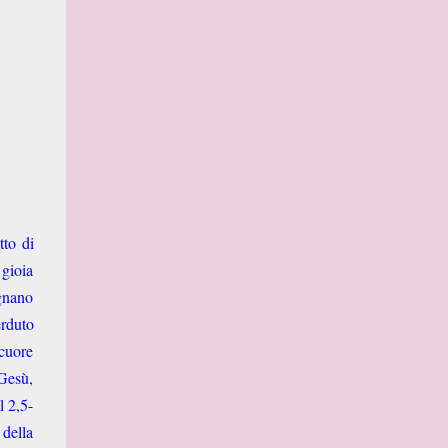
tto di
 gioia
egnano
erduto
 cuore
 Gesù,
l 2,5-
 della