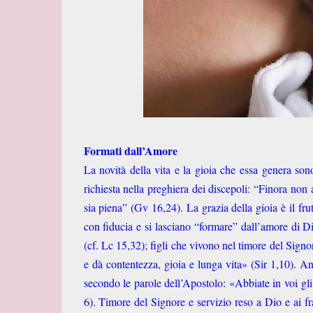
Formati dall’Amore
La novità della vita e la gioia che essa genera son
richiesta nella preghiera dei discepoli: “Finora non 
sia piena” (Gv 16,24). La grazia della gioia è il fru
con fiducia e si lasciano “formare” dall’amore di Dio
(cf. Lc 15,32); figli che vivono nel timore del Signor
e dà contentezza, gioia e lunga vita» (Sir 1,10). Anc
secondo le parole dell’Apostolo: «Abbiate in voi gli 
6). Timore del Signore e servizio reso a Dio e ai f