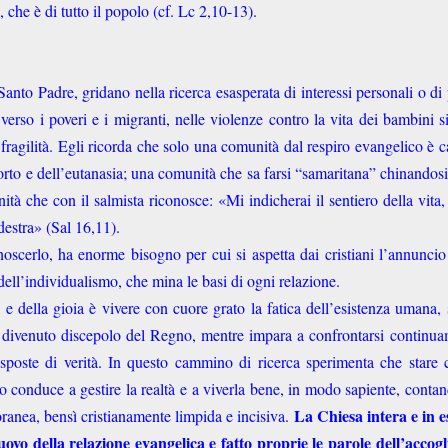
 che è di tutto il popolo (cf. Lc 2,10-13).
 Santo Padre, gridano nella ricerca esasperata di interessi personali o di 
verso i poveri e i migranti, nelle violenze contro la vita dei bambini s
fragilità. Egli ricorda che solo una comunità dal respiro evangelico è 
orto e dell’eutanasia; una comunità che sa farsi “samaritana” chinandosi
ità che con il salmista riconosce: «Mi indicherai il sentiero della vita,
destra» (Sal 16,11).
oscerlo, ha enorme bisogno per cui si aspetta dai cristiani l’annuncio
 dell’individualismo, che mina le basi di ogni relazione.
a e della gioia è vivere con cuore grato la fatica dell’esistenza umana,
nte, divenuto discepolo del Regno, mentre impara a confrontarsi continu
risposte di verità. In questo cammino di ricerca sperimenta che stare 
 conduce a gestire la realtà e a viverla bene, in modo sapiente, conta
La Chiesa intera e in e
ranea, bensì cristianamente limpida e incisiva.
uovo della relazione evangelica e fatto proprie le parole dell’accog