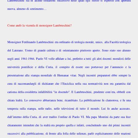
Lambruschini sia in alcune situazioni successive nelle quali egli stesso si espresse con apertura
nuova, almeno di sentimento…
Come andò la vicenda di monsignor Lambruschini?
Monsignor Ferdinando Lambruschini era ordinario di teologia morale, unico, alla Facoltà teologica
del Laterano. Uomo di grande cultura e di orientamento piuttosto aperto. Sono stato suo alunno
negli anni 1961-1966. Paolo VI volle affidare a lui, preferito a tutti gli altri docenti moralisti delle
università pontificie e della Curia, il compito di essere suo portavoce per l’annuncio e la
presentazione alla stampa mondiale di Humanae vitae. Negli incontri preparatori ebbe sempre la
cura di raccomandargli di dichiarare che l’Enciclica nella sua normatività non era garantita dal
carisma della cosiddetta infallibilità "in docendo". E Lambruschini, prudente com’era, obbedì con
chiara lealtà. Lo conoscevo abbastanza bene, ricambiato. La pubblicazione fu clamorosa, e fu una
tempesta sulla stampa, nelle radio, nelle televisioni di tutto il mondo. Lui fu anche accusato,
dall’interno della Curia, di aver tradito l’ordine di Paolo VI. Ma papa Montini da parte sua fece
chiaramente intendere che la realtà era proprio quella e infatti, concludendo uno dei primi incontri
successivi alla pubblicazione, di fronte alla folla delle udienze, parlò esplicitamente delle reazioni