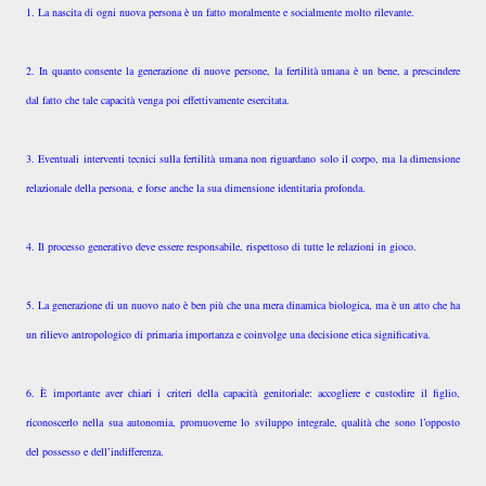
1. La nascita di ogni nuova persona è un fatto moralmente e socialmente molto rilevante.
2. In quanto consente la generazione di nuove persone, la fertilità umana è un bene, a prescindere
dal fatto che tale capacità venga poi effettivamente esercitata.
3. Eventuali interventi tecnici sulla fertilità umana non riguardano solo il corpo, ma la dimensione
relazionale della persona, e forse anche la sua dimensione identitaria profonda.
4. Il processo generativo deve essere responsabile, rispettoso di tutte le relazioni in gioco.
5. La generazione di un nuovo nato è ben più che una mera dinamica biologica, ma è un atto che ha
un rilievo antropologico di primaria importanza e coinvolge una decisione etica significativa.
6. È importante aver chiari i criteri della capacità genitoriale: accogliere e custodire il figlio,
riconoscerlo nella sua autonomia, promuoverne lo sviluppo integrale, qualità che sono l’opposto
del possesso e dell’indifferenza.