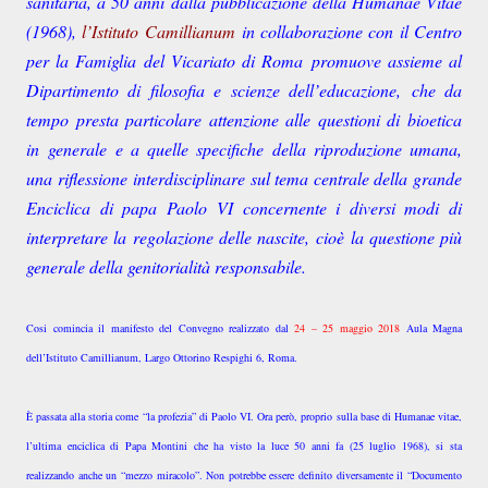
sanitaria, a 50 anni
dalla pubblicazione della Humanae Vitae
(1968),
l’Istituto Camillianum
in collaborazione con il Centro
per la Famiglia del Vicariato di Roma
promuove assieme al
Dipartimento di filosofia e scienze dell’educazione,
che da
tempo presta particolare attenzione alle questioni di bioetica
in
generale e a quelle specifiche della riproduzione umana,
una riflessione
interdisciplinare sul tema centrale della grande
Enciclica di papa Paolo
VI concernente i diversi modi di
interpretare la regolazione delle nascite,
cioè la questione più
generale della genitorialità responsabile.
Cosi comincia il manifesto del Convegno realizzato dal
24 – 25 maggio 2018
Aula Magna
dell’Istituto Camillianum, Largo Ottorino Respighi 6, Roma.
È passata alla storia come “la profezia” di Paolo VI. Ora però, proprio sulla base di Humanae vitae,
l’ultima enciclica di Papa Montini che ha visto la luce 50 anni fa (25 luglio 1968), si sta
realizzando anche un “mezzo miracolo”. Non potrebbe essere definito diversamente il “Documento