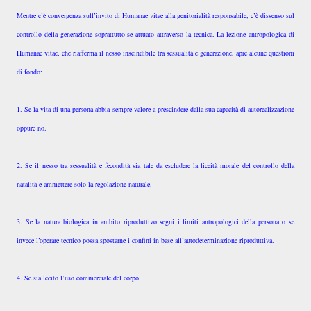
Mentre c’è convergenza sull’invito di Humanae vitae alla genitorialità responsabile, c’è dissenso sul
controllo della generazione soprattutto se attuato attraverso la tecnica. La lezione antropologica di
Humanae vitae, che riafferma il nesso inscindibile tra sessualità e generazione, apre alcune questioni
di fondo:
1. Se la vita di una persona abbia sempre valore a prescindere dalla sua capacità di autorealizzazione
oppure no.
2. Se il nesso tra sessualità e fecondità sia tale da escludere la liceità morale del controllo della
natalità e ammettere solo la regolazione naturale.
3. Se la natura biologica in ambito riproduttivo segni i limiti antropologici della persona o se
invece l’operare tecnico possa spostarne i confini in base all’autodeterminazione riproduttiva.
4. Se sia lecito l’uso commerciale del corpo.