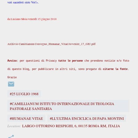
veri sacerdoti siete Voi!».
da Luciano Moia venerdì 15 giugno 2018
Archivio Camillianum Convegno_Humanae_Vitae/Avvenire_17_GIU.pdf
Avviso:
per questioni di Privacy
tutte le persone
che prendono notizie e/o foto
di questo blog, per pubblicare in altri siti, sono pregate di
citarne la fonte
.
Grazie
#25 LUGLIO 1968
#CAMILLIANUM ISTITUTO INTERNAZIONALE DI TEOLOGIA
PASTORALE SANITARIA
#HUMANAE VITAE
#LL'ULTIMA ENCICLICA DI PAPA MONTINI
LARGO OTTORINO RESPIGHI, 6, 00135 ROMA RM, ITALIA
Location: