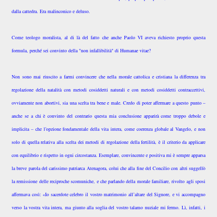
dalla cattedra. Era malinconico e deluso.
Come teologo moralista, al di là del fatto che anche Paolo VI aveva richiesto proprio questa
formula, perché sei convinto della "non infallibilità" di Humanae vitae?
Non sono mai riuscito a farmi convincere che nella morale cattolica e cristiana la differenza tra
regolazione della natalità con metodi cosiddetti naturali e con metodi cosiddetti contraccettivi,
ovviamente non abortivi, sia una scelta tra bene e male. Credo di poter affermare a questo punto –
anche se a chi è convinto del contrario questa mia conclusione apparirà come troppo debole e
implicita – che l’opzione fondamentale della vita intera, come coerenza globale al Vangelo, e non
solo di quella relativa alla scelta dei metodi di regolazione della fertilità, è il criterio da applicare
con equilibrio e rispetto in ogni circostanza. Esemplare, convincente e positiva mi è sempre apparsa
la breve parola del carissimo patriarca Atenagora, colui che alla fine del Concilio con altri suggellò
la remissione delle reciproche scomuniche, e che parlando della morale familiare, rivolto agli sposi
affermava così: «Io sacerdote celebro il vostro matrimonio all’altare del Signore, e vi accompagno
verso la vostra vita intera, ma giunto alla soglia del vostro talamo nuziale mi fermo. Lì, infatti, i