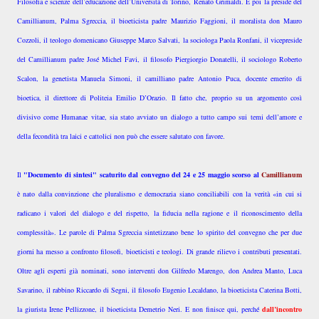
Filosofia e scienze dell’educazione dell’Università di Torino, Renato Grimaldi. E poi la preside del
Camillianum, Palma Sgreccia, il bioeticista padre Maurizio Faggioni, il moralista don Mauro
Cozzoli, il teologo domenicano Giuseppe Marco Salvati, la sociologa Paola Ronfani, il vicepreside
del Camillianum padre José Michel Favi, il filosofo Piergiorgio Donatelli, il sociologo Roberto
Scalon, la genetista Manuela Simoni, il camilliano padre Antonio Puca, docente emerito di
bioetica, il direttore di Politeia Emilio D’Orazio. Il fatto che, proprio su un argomento così
divisivo come Humanae vitae, sia stato avviato un dialogo a tutto campo sui temi dell’amore e
della fecondità tra laici e cattolici non può che essere salutato con favore.
Il
"Documento di sintesi" scaturito dal convegno del 24 e 25 maggio scorso al
Camillianum
è nato dalla convinzione che pluralismo e democrazia siano conciliabili con la verità «in cui si
radicano i valori del dialogo e del rispetto, la fiducia nella ragione e il riconoscimento della
complessità». Le parole di Palma Sgreccia sintetizzano bene lo spirito del convegno che per due
giorni ha messo a confronto filosofi, bioeticisti e teologi. Di grande rilievo i contributi presentati.
Oltre agli esperti già nominati, sono interventi don Gilfredo Marengo, don Andrea Manto, Luca
Savarino, il rabbino Riccardo di Segni, il filosofo Eugenio Lecaldano, la bioeticista Caterina Botti,
la giurista Irene Pellizzone, il bioeticista Demetrio Neri. E non finisce qui, perché
dall’incontro