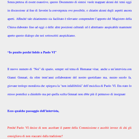
Senza pretesa di essere esaustivo, questo Documento di sintesi vuole mappare alcuni dei temi oggi
in discussione al fine di favorire la convergenza ove possibile, e chiarire alcuni degli aspetti ancora
aperti. Affinché tale chiarimento sia facilitato è rilevante comprendere l’apporto del Magistero della
Chiesa elaborato fino ad oggi e delle altre posizioni culturali ed è altrettanto auspicabile mantenere
aperto questo dialogo che noi sottoscritti auspichiamo.
“Io punito perché fedele a Paolo VI”
Il nuovo numero di “Noi” dà spazio, sempre sul tema di Humanae vitae, anche a un’intervista con
Gianni Gennari, da oltre trent’anni collaboratore del nostro quotidiano ma, mezzo secolo fa,
giovane teologo moralista che spiegava la “non infallibilità” dell’enciclica di Paolo VI. Era stato lo
stesso pontefice a chiederlo ma per quella scelta Gennari non ebbe più il permesso di insegnare
Ecco qualche passaggio dell’intervista,
Perché Paolo VI decise di non ascoltare il parere della Commissione e ascoltò invece di chi gli
consigliava di non staccarsi dalla tradizione?