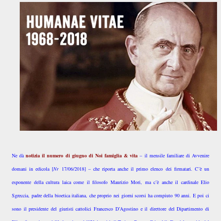
Ne dà
notizia il numero di giugno di Noi famiglia & vita
– il mensile familiare di Avvenire
domani in edicola [
Nr
17/06/2018] – che riporta anche il primo elenco dei firmatari. C’è un
esponente della cultura laica come il filosofo Maurizio Mori, ma c’è anche il cardinale Elio
Sgreccia, padre della bioetica italiana, che proprio nei giorni scorsi ha compiuto 90 anni. E poi ci
sono il presidente del giuristi cattolici Francesco D’Agostino e il direttore del Dipartimento di