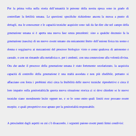
Per la prima volta nella storia dell’umanità le persone della nostra epoca sono in grado di
controllare la fertilità umana. Le questioni specifiche richiedono ancora la messa a punto di
dettagli, ma le conoscenze e le capacità tecniche acquisite sono tali da far dire che nel campo della
generazione umana si è aperta una nuova fase senza precedenti: sino a qualche decennio fa la
generazione (nascita) di un nuovo essere umano era unicamente frutto dell’unione fisica tra uomo e
donna e soggiaceva ai meccanismi del processo biologico visto o come qualcosa di autonomo e
casuale, o con un rimando alla metafisica o, per i credenti, con una connessione alla volontà divina.
Ora che anche il processo della generazione umana è stato fortemente secolarizzato, la acquisita
capacità di controllo della generazione è una realtà assodata e non più eludibile, pertanto si
affacciano con forza i problemi etici circa la fruibilità delle nuove tecniche riproduttive e circa il
loro impatto sulla genitorialità.In questa nuova situazione storica ci si deve chiedere se le nuove
tecniche siano moralmente lecite oppure no, e se lo sono entro quali limiti esse possano essere
recepite, e quali prospettive esse aprano per la genitorialità responsabile.
A prescindere dagli aspetti su cui c’è disaccordo, i seguenti paiono essere punti fermi condivisi: