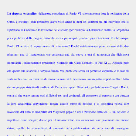
La risposta è semplice:
delicatezza e prudenza di Paolo VI, che conosceva bene le resistenze della
Curia, e che negli anni precedenti aveva visto anche le nubi dei contrasti tra gli innovatori che si
ispiravano al Concilio e le resistenze delle scuole (per esempio la Lateranense contro la Gregoriana
per i problemi della esegesi, fatto che aveva preoccupato persino papa Giovanni). Perché dunque
Paolo VI accolse il suggerimento di minoranza? Perché evidentemente prese visione delle due
relazioni, una di maggioranza che auspicava una via nuova e una di minoranza che dichiarava
immutabile l’insegnamento precedente, risalendo alla Casti Connubii di Pio XI … Accadde però
che queste due relazioni a sorpresa furono rese pubbliche senza un permesso esplicito, e la cosa fu
vista anche come un tentativo di forzare la mano del Papa stesso, ma soprattutto pesò molto il fatto
che un gruppo ristretto di cardinali di Curia, tra i quali Ottaviani e probabilmente Ciappi e Bacci,
con altri che erano sempre stati diffidenti nei suoi confronti, gli espressero di persona e con durezza
la loro catastrofica convinzione: toccare questo punto di dottrina e di disciplina voleva dire
rovesciare del tutto la credibilità del Magistero papale e della tradizione cattolica. E lui, delicato e
rispettoso come sempre, decise per l’Humanae vitae, ma ancora con una percezione umilmente
chiara, quella che si manifestò al momento della pubblicazione sia nella voce di monsignor