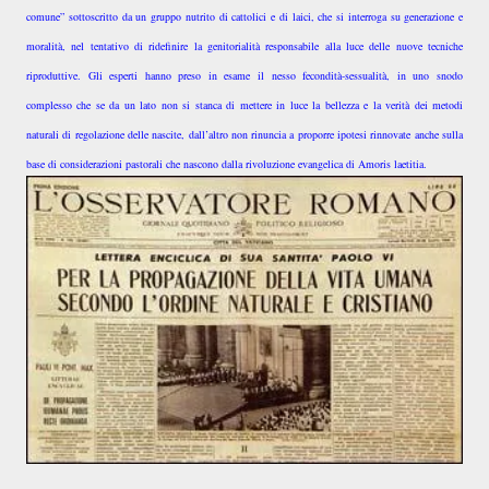
comune” sottoscritto da un gruppo nutrito di cattolici e di laici, che si interroga su generazione e
moralità, nel tentativo di ridefinire la genitorialità responsabile alla luce delle nuove tecniche
riproduttive. Gli esperti hanno preso in esame il nesso fecondità-sessualità, in uno snodo
complesso che se da un lato non si stanca di mettere in luce la bellezza e la verità dei metodi
naturali di regolazione delle nascite, dall’altro non rinuncia a proporre ipotesi rinnovate anche sulla
base di considerazioni pastorali che nascono dalla rivoluzione evangelica di Amoris laetitia.