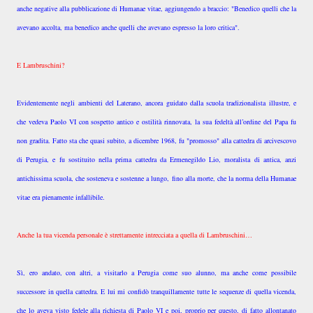
anche negative alla pubblicazione di Humanae vitae, aggiungendo a braccio: "Benedico quelli che la
avevano accolta, ma benedico anche quelli che avevano espresso la loro critica".
E Lambruschini?
Evidentemente negli ambienti del Laterano, ancora guidato dalla scuola tradizionalista illustre, e
che vedeva Paolo VI con sospetto antico e ostilità rinnovata, la sua fedeltà all’ordine del Papa fu
non gradita. Fatto sta che quasi subito, a dicembre 1968, fu "promosso" alla cattedra di arcivescovo
di Perugia, e fu sostituito nella prima cattedra da Ermenegildo Lio, moralista di antica, anzi
antichissima scuola, che sosteneva e sostenne a lungo, fino alla morte, che la norma della Humanae
vitae era pienamente infallibile.
Anche la tua vicenda personale è strettamente intrecciata a quella di Lambruschini…
Sì, ero andato, con altri, a visitarlo a Perugia come suo alunno, ma anche come possibile
successore in quella cattedra. E lui mi confidò tranquillamente tutte le sequenze di quella vicenda,
che lo aveva visto fedele alla richiesta di Paolo VI e poi, proprio per questo, di fatto allontanato