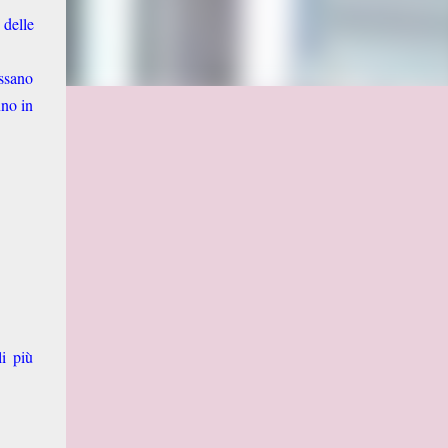
 delle
ossano
nno in
li più