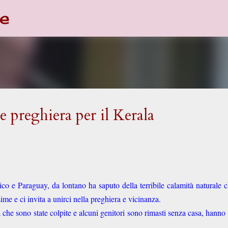
e
Passa ai contenuti principali
e preghiera per il Kerala
ico e Paraguay, da lontano ha saputo della terribile calamità naturale 
ime e ci invita a unirci nella preghiera e vicinanza.
a che sono state colpite e alcuni genitori sono rimasti senza casa, hanno