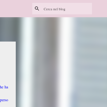
che ha
 perso