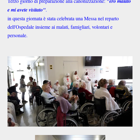
Terzo giorno di preparazione alla canonizzazione:
"ero malato
e mi avete visitato"
.
in questa giornata è stata celebrata una Messa nel reparto
dell'Ospedale insieme ai malati, famigliari, volontari e
personale.