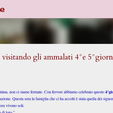
e
Passa ai contenuti principali
 visitando gli ammalati 4°e 5°gior
4°gi
Fatima, non ci siamo fermate. Con fervore abbiamo celebrato questo
ione. Questa sera la famiglia che ci ha accolti è stata quella dei signor
 ora vivono soli.
 di loro."