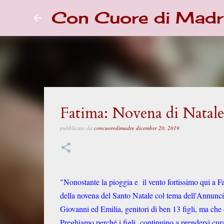
Con Cuore di Madr
Fatima: Novena di Natale
pubblicato da
concuoredimadre
dicembre 20, 2019
"Nonostante la pioggia e il vento fortissimo qui a 
della novena del Santo Natale col tema dell'Annunciaz
Giovanni ed Emilia, genitori di ben 13 figli, ma che
Preghiamo perché i figli continuino a prendersi cura