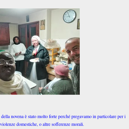
della novena è stato molto forte perché pregavamo in particolare per i
violenze domestiche, o altre sofferenze morali.