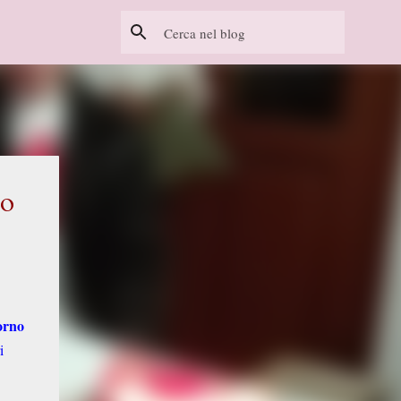
no
orno
i