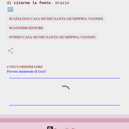
di
citarne la fonte
. Grazie
#CATALOGO CASA MUSEO SANTA GIUSEPPINA VANNINI
#GANGEMI EDITORE
#VIDEO CASA MUSEO SANTA GIUSEPPINA VANNINI
CONCUOREDIMADRE
Persone innamorate di Gesù!
C
o
m
m
e
n
t
i