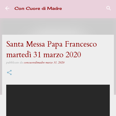
Passa ai contenuti principali
Con Cuore di Madre
Santa Messa Papa Francesco
martedì 31 marzo 2020
pubblicato da
concuoredimadre
marzo 31, 2020