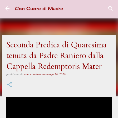
Passa ai contenuti principali
Con Cuore di Madre
Seconda Predica di Quaresima
tenuta da Padre Raniero dalla
Cappella Redemptoris Mater
pubblicato da
concuoredimadre
marzo 20, 2020