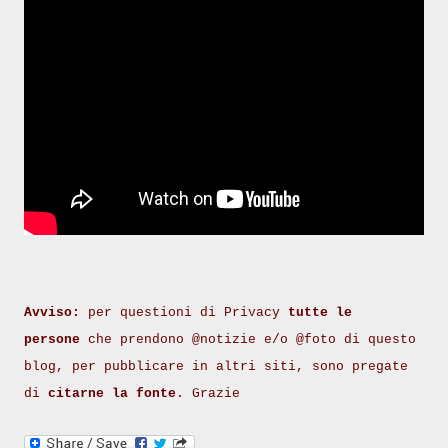
Avviso:
per questioni di Privacy
tutte le
persone
che prendono @notizie e/o @foto di questo
blog, per pubblicare in altri siti, sono pregate
di
citarne la fonte
. Grazie