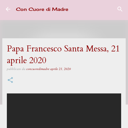
Passa ai contenuti principali
Con Cuore di Madre
Papa Francesco Santa Messa, 21
aprile 2020
pubblicato da
concuoredimadre
aprile 21, 2020