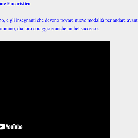
one Eucaristica
ano, e gli insegnanti che devono trovare nuove modalità per andare avant
 cammino, dia loro coraggio e anche un bel successo.