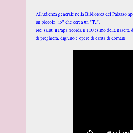
All'udienza generale nella Biblioteca del Palazzo apost
un piccolo "io" che cerca un "Tu".
Nei saluti il Papa ricorda il 100.esimo della nascita
di preghiera, digiuno e opere di carità di domani.