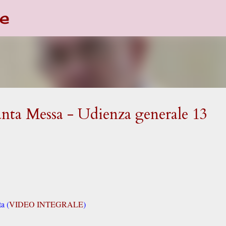
e
Passa ai contenuti principali
nta Messa - Udienza generale 13
a (
VIDEO INTEGRALE
)