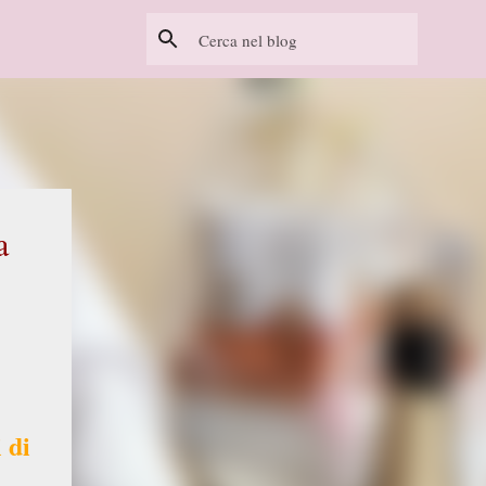
a
 di