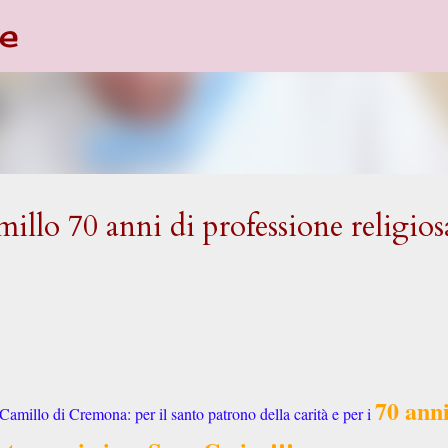
e
Passa ai contenuti principali
llo 70 anni di professione religios
70 anni
amillo di Cremona: per il santo patrono della carità e per i