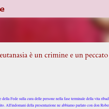
e
Passa ai contenuti principali
utanasia è un crimine e un peccato
ella Fede sulla cura delle persone nella fase terminale della vita ribad
istito. All'indomani della presentazione ne abbiamo parlato con don Robe