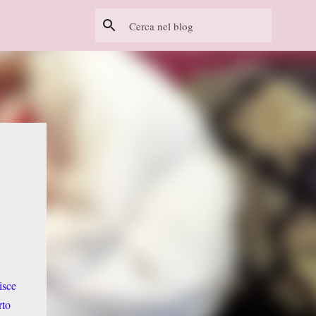
isce
rto