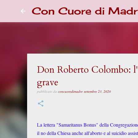
Con Cuore di Madr
Don Roberto Colombo: l'e
grave
pubblicato da
concuoredimadre
settembre 23, 2020
La lettera "Samaritanus Bonus" della Congregazione d
il no della Chiesa anche all'aborto e al suicidio ass