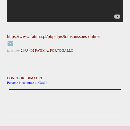
https://www.fatima.pt/pt/pages/transmissoes-online
2495-402 FATIMA, PORTOGALLO
Location:
CONCUOREDIMADRE
Persone innamorate di Gesù!
C
o
m
m
e
n