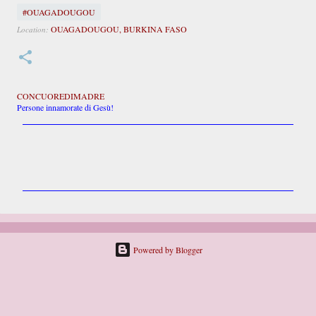
#OUAGADOUGOU
OUAGADOUGOU, BURKINA FASO
Location:
CONCUOREDIMADRE
Persone innamorate di Gesù!
C
o
m
m
e
n
t
i
Powered by Blogger