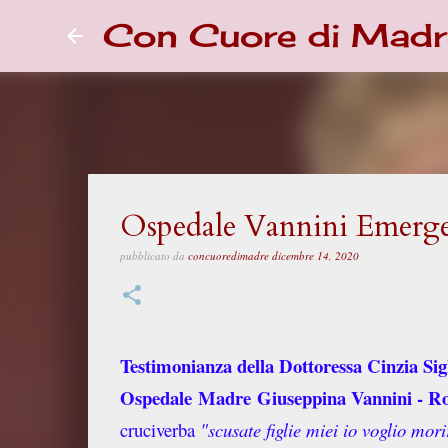
Con Cuore di Madr
Ospedale Vannini Emerge
pubblicato da
concuoredimadre
dicembre 14, 2020
Testimonianza della Dottoressa Cinzia Si
Ospedale
Madre Giuseppina Vannini - 
cruciverba
"scusate figlie miei io voglio m