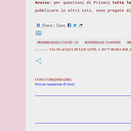
Avviso:
per questioni di Privacy
tutte le
pubblicare in altri siti, sono pregate d
#EMERGENZA COVID -19
#OSPEDALE VANNINI
#
VIA DI ACQUA BULLICANTE, 4, 00177 ROMA RM, 
Location:
CONCUOREDIMADRE
Persone innamorate di Gesù!
C
o
m
m
e