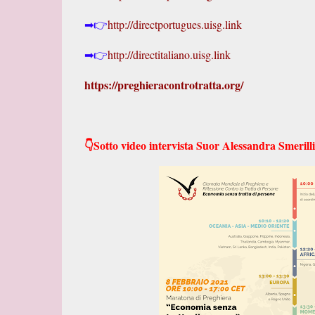
➡👉
http://directportugues.uisg.link
➡👉
http://directitaliano.uisg.link
https://preghieracontrotratta.org/
👇Sotto video intervista Suor Alessandra Smeril