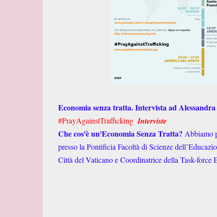
Economia senza tratta. Intervista ad Alessandra
#PrayAgainstTrafficking​ 𝑰𝒏𝒕𝒆𝒓𝒗𝒊𝒔𝒕𝒆
Che cos'è un'Economia Senza Tratta​?
Abbiamo p
presso la Pontificia Facoltà di Scienze dell’Educazi
Città del Vaticano e Coordinatrice della Task-forc