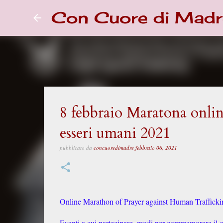
Con Cuore di Madr
8 febbraio Maratona online
esseri umani 2021
pubblicato da
concuoredimadre
febbraio 06, 2021
Online Marathon of Prayer against Human Traffick
Eventi a cui partecipare, modi per commemorare il gi