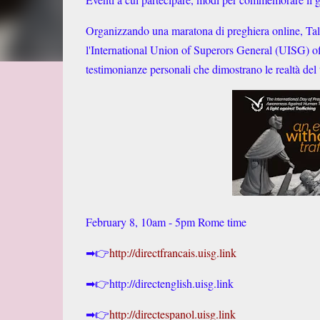
Organizzando una maratona di preghiera online, Tali
l'International Union of Superors General (UISG) offr
testimonianze personali che dimostrano le realtà del 
February 8, 10am - 5pm Rome time
➡👉
http://directfrancais.uisg.link
➡👉
http://directenglish.uisg.link
➡👉
http://directespanol.uisg.link