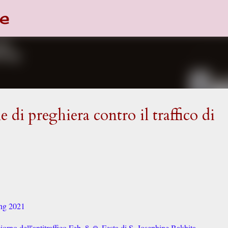
e
Passa ai contenuti principali
 di preghiera contro il traffico di
ing 2021
orno dell'antitraffico Feb. 8
🙏 Festa di S. Josephine Bakhita