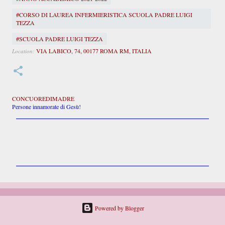
#CORSO DI LAUREA INFERMIERISTICA SCUOLA PADRE LUIGI
TEZZA
#SCUOLA PADRE LUIGI TEZZA
VIA LABICO, 74, 00177 ROMA RM, ITALIA
Location:
CONCUOREDIMADRE
Persone innamorate di Gesù!
C
o
m
m
e
n
t
i
Powered by Blogger