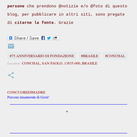
persone
che prendono @notizie e/o @foto di questo
blog, per pubblicare in altri siti, sono pregate
di
citarne la fonte
. Grazie
#75 ANNIVERSARIO DI FONDAZIONE
#BRASILE
#CONCHAL
CONCHAL, SAN PAOLO, 13835-000, BRASILE
Location:
CONCUOREDIMADRE
Persone innamorate di Gesù!
C
o
m
m