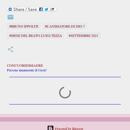
#BRUNO IPPOLITI
#L'ANIMATORE DI DIO 7
#MESE DEL BEATO LUIGI TEZZA
#SETTEMBRE 2021
CONCUOREDIMADRE
Persone innamorate di Gesù!
C
o
m
m
e
n
t
i
Powered by Blogger