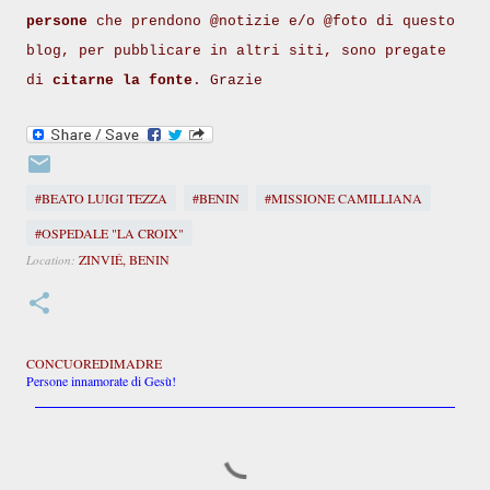
persone
che prendono @notizie e/o @foto di questo
blog, per pubblicare in altri siti, sono pregate
di
citarne la fonte
. Grazie
#BEATO LUIGI TEZZA
#BENIN
#MISSIONE CAMILLIANA
#OSPEDALE "LA CROIX"
ZINVIÉ, BENIN
Location:
CONCUOREDIMADRE
Persone innamorate di Gesù!
C
o
m