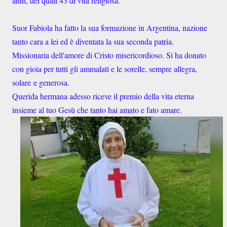
anni, dei quali 43 di vita religiosa.
Suor Fabiola ha fatto la sua formazione in Argentina, nazione
tanto cara a lei ed è diventata la sua seconda patria.
Missionaria dell'amore di Cristo misericordioso. Si ha donato
con gioia per tutti gli ammalati e le sorelle, sempre allegra,
solare e generosa.
Querida hermana adesso riceve il premio della vita eterna
insieme al tuo Gesù che tanto hai amato e fato amare.