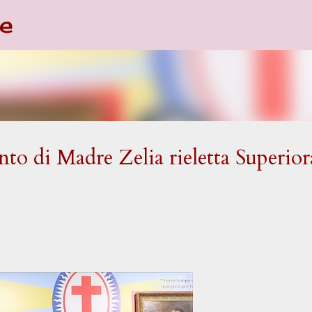
e
Passa ai contenuti principali
to di Madre Zelia rieletta Superior