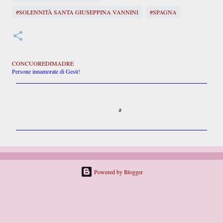
#SOLENNITÀ SANTA GIUSEPPINA VANNINI
#SPAGNA
CONCUOREDIMADRE
Persone innamorate di Gesù!
C
o
m
m
e
n
t
i
Powered by Blogger