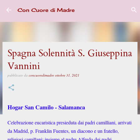
Passa ai contenuti principali
Con Cuore di Madre
Spagna Solennità S. Giuseppina
Vannini
pubblicato da
concuoredimadre
ottobre 31, 2021
Hogar San Camilo - Salamanca
Celebrazione eucaristica presieduta dai padri camilliani, arrivati
da Madrid, p. Franklin Fuentes, un diacono e un fratello,
religiosi camillani; insieme al padre Alfredo dei padri