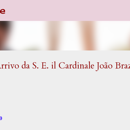
e
Passa ai contenuti principali
ivo da S. E. il Cardinale João Bra
0