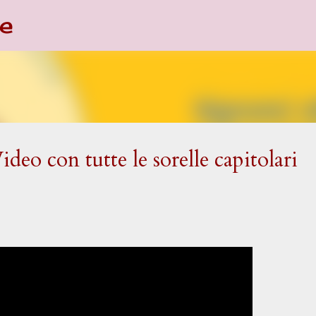
e
Passa ai contenuti principali
eo con tutte le sorelle capitolari