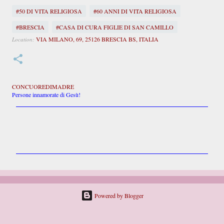
#50 DI VITA RELIGIOSA
#60 ANNI DI VITA RELIGIOSA
#BRESCIA
#CASA DI CURA FIGLIE DI SAN CAMILLO
VIA MILANO, 69, 25126 BRESCIA BS, ITALIA
Location:
CONCUOREDIMADRE
Persone innamorate di Gesù!
C
o
m
m
e
n
t
i
Powered by Blogger