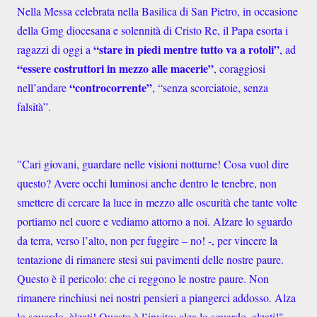
Nella Messa celebrata nella Basilica di San Pietro, in occasione
della Gmg diocesana e solennità di Cristo Re, il Papa esorta i
“stare in piedi mentre tutto va a rotoli”
ragazzi di oggi a
, ad
“essere costruttori in mezzo alle macerie”
, coraggiosi
“controcorrente”
nell’andare
, “senza scorciatoie, senza
falsità”.
"Cari giovani, guardare nelle visioni notturne! Cosa vuol dire
questo? Avere occhi luminosi anche dentro le tenebre, non
smettere di cercare la luce in mezzo alle oscurità che tante volte
portiamo nel cuore e vediamo attorno a noi. Alzare lo sguardo
da terra, verso l’alto, non per fuggire – no! -, per vincere la
tentazione di rimanere stesi sui pavimenti delle nostre paure.
Questo è il pericolo: che ci reggono le nostre paure. Non
rimanere rinchiusi nei nostri pensieri a piangerci addosso. Alza
lo sguardo, àlzati! Questo è l’invito: alza lo sguardo, alzati!"