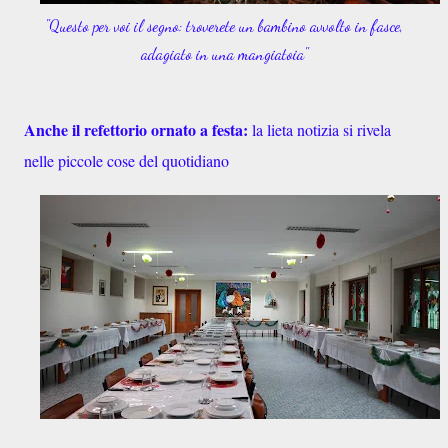
"Questo per voi il segno: troverete un bambino avvolto in fasce,
adagiato in una mangiatoia"
Anche il refettorio ornato a festa:
la lieta notizia si rivela
nelle piccole cose del quotidiano