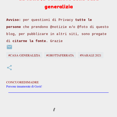
generalizia
Avviso:
per questioni di Privacy
tutte le
persone
che prendono @notizie e/o @foto di questo
blog, per pubblicare in altri siti, sono pregate
di
citarne la fonte
. Grazie
#CASA GENERALIZIA
#GROTTAFERRATA
#NARALE 2021
CONCUOREDIMADRE
Persone innamorate di Gesù!
C
o
m
m