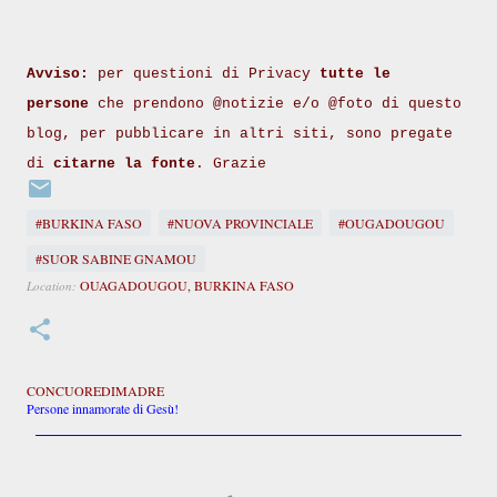
Avviso:
per questioni di Privacy
tutte le
persone
che prendono @notizie e/o @foto di questo
blog, per pubblicare in altri siti, sono pregate
di
citarne la fonte
. Grazie
#BURKINA FASO
#NUOVA PROVINCIALE
#OUGADOUGOU
#SUOR SABINE GNAMOU
OUAGADOUGOU, BURKINA FASO
Location:
CONCUOREDIMADRE
Persone innamorate di Gesù!
C
o