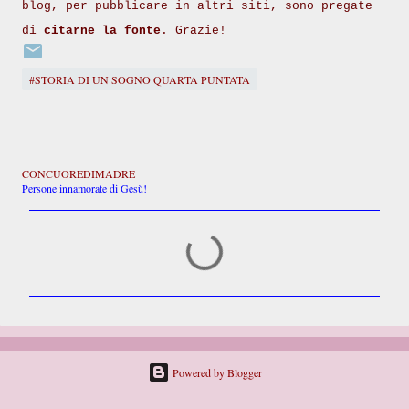
blog, per pubblicare in altri siti, sono pregate
di
citarne la fonte
. Grazie!
#STORIA DI UN SOGNO QUARTA PUNTATA
CONCUOREDIMADRE
Persone innamorate di Gesù!
C
o
m
m
e
n
t
i
Powered by Blogger