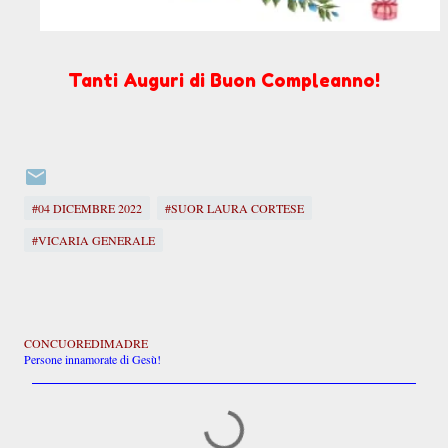
Tanti Auguri di Buon
Compleanno!
#04 DICEMBRE 2022
#SUOR LAURA CORTESE
#VICARIA GENERALE
CONCUOREDIMADRE
Persone innamorate di Gesù!
C
o