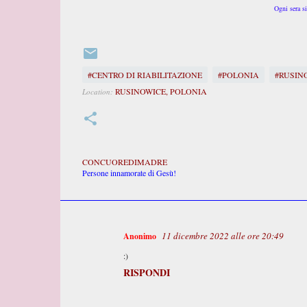
Ogni sera s
#CENTRO DI RIABILITAZIONE
#POLONIA
#RUSIN
RUSINOWICE, POLONIA
Location:
CONCUOREDIMADRE
Persone innamorate di Gesù!
11 dicembre 2022 alle ore 20:49
Anonimo
C
o
:)
m
RISPONDI
m
e