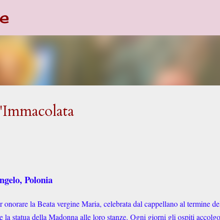
e
Passa ai contenuti principali
l'Immacolata
ngelo, Polonia
 onorare la Beata vergine Maria, celebrata dal cappellano al termine de
are la statua della Madonna alle loro stanze. Ogni giorni gli ospiti accolg