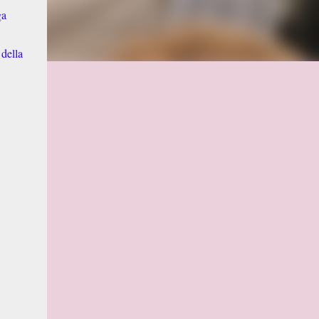
ga
 della