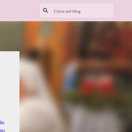
lla
ono