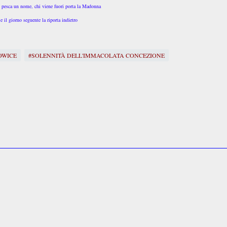
i pesca un nome, chi viene fuori porta la Madonna
e il giorno seguente la riporta indietro
OWICE
#SOLENNITÀ DELL'IMMACOLATA CONCEZIONE