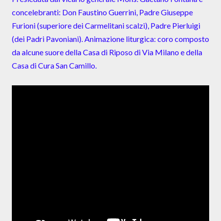
concelebranti: Don Faustino Guerrini, Padre Giuseppe
Furioni (superiore dei Carmelitani scalzi), Padre Pierluigi
(dei Padri Pavoniani). Animazione liturgica: coro composto
da alcune suore della Casa di Riposo di Via Milano e della
Casa di Cura San Camillo.