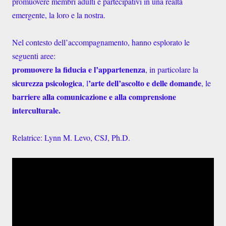
promuovere membri adulti e partecipativi in una realtà
emergente, la loro e la nostra.
Nel contesto dell’accompagnamento, hanno esplorato le
seguenti aree:
promuovere la fiducia e l’appartenenza
, in particolare la
sicurezza psicologica
’arte dell’ascolto e delle domande
, l
, le
barriere alla comunicazione e alla comprensione
interculturale.
Relatrice: Lynn M. Levo, CSJ, Ph.D.