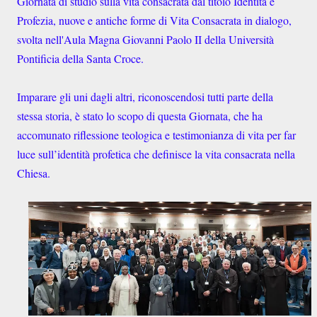
Giornata di studio sulla vita consacrata dal titolo Identità e
Profezia, nuove e antiche forme di Vita Consacrata in dialogo,
svolta nell'
Aula Magna Giovanni Paolo II della Università
Pontificia della Santa Croce.
Imparare gli uni dagli altri, riconoscendosi tutti parte della
stessa storia, è stato lo scopo di questa Giornata, che ha
accomunato riflessione teologica e testimonianza di vita per far
luce sull’identità profetica che definisce la vita consacrata nella
Chiesa.