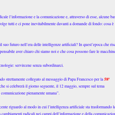
dicale l’informazione e la comunicazione e, attraverso di esse, alcune ba
volge tutti e ci pone inevitabilmente davanti a domande di fondo: cosa è
suo futuro nell’era delle intelligenze artificiali? In quest’epoca che ris
ispensabile aver chiaro chi siamo noi e che cosa possono fare le macchin
cnologie: servircene senza subordinarci.
58ª
sendo strettamente collegato al messaggio di Papa Francesco per la
 che si celebrerà il giorno seguente, il 12 maggio, sempre sul tema
 una comunicazione pienamente umana”.
te riguardo al modo in cui l’intelligenza artificiale sta trasformando l
so cambiamenti radicali nei campi dell’informazione e della comunicazio