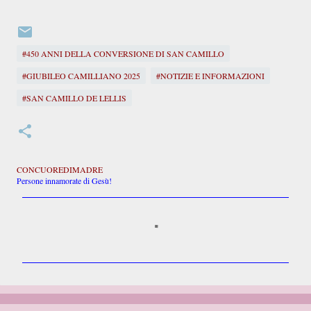
#450 ANNI DELLA CONVERSIONE DI SAN CAMILLO
#GIUBILEO CAMILLIANO 2025
#NOTIZIE E INFORMAZIONI
#SAN CAMILLO DE LELLIS
CONCUOREDIMADRE
Persone innamorate di Gesù!
C
o
m
m
e
n
t