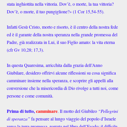
stata inghiottita nella vittoria. Dov’è, o morte, la tua vittoria?
Dov’è, o morte, il tuo pungiglione?» (1 Cor 15,54-55).
Infatti Gesù Cristo, morto e risorto, è il centro della nostra fede
ed è il garante della nostra speranza nella grande promessa del
Padre, già realizzata in Lui, il suo Figlio amato: la vita eterna
(cfr Gv 10,28; 17,3).
In questa Quaresima, arricchita dalla grazia dell’Anno
Giubilare, desidero offrirvi alcune riflessioni su cosa significa
camminare insieme nella speranza, e scoprire gli appelli alla
conversione che la misericordia di Dio rivolge a tutti noi, come
persone e come comunità.
Prima di tutto,
camminare
. Il motto del Giubileo
“Pellegrini
di speranza”
fa pensare al lungo viaggio del popolo d’Israele
verso la terra promessa, narrato nel libro dell’Esodo: il difficile