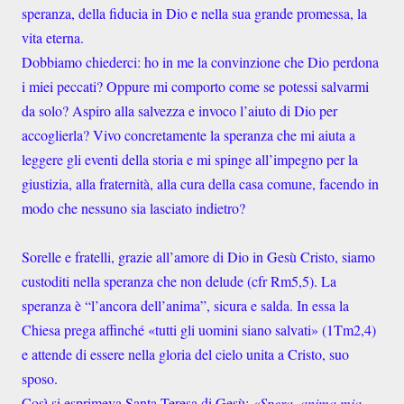
speranza, della fiducia in Dio e nella sua grande promessa, la
vita eterna.
Dobbiamo chiederci: ho in me la convinzione che Dio perdona
i miei peccati? Oppure mi comporto come se potessi salvarmi
da solo? Aspiro alla salvezza e invoco l’aiuto di Dio per
accoglierla? Vivo concretamente la speranza che mi aiuta a
leggere gli eventi della storia e mi spinge all’impegno per la
giustizia, alla fraternità, alla cura della casa comune, facendo in
modo che nessuno sia lasciato indietro?
Sorelle e fratelli, grazie all’amore di Dio in Gesù Cristo, siamo
custoditi nella speranza che non delude (cfr Rm5,5). La
speranza è “l’ancora dell’anima”, sicura e salda. In essa la
Chiesa prega affinché «tutti gli uomini siano salvati» (1Tm2,4)
e attende di essere nella gloria del cielo unita a Cristo, suo
sposo.
Così si esprimeva Santa Teresa di Gesù:
«Spera, anima mia,