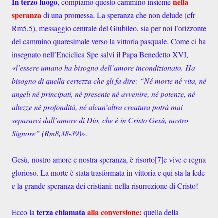
In terzo luogo
nella
, compiamo questo cammino insieme
speranza
di una promessa. La speranza che non delude (cfr
Rm5,5), messaggio centrale del Giubileo, sia per noi l’orizzonte
del cammino quaresimale verso la vittoria pasquale. Come ci ha
insegnato nell’Enciclica Spe salvi il Papa Benedetto XVI,
«l’essere umano ha bisogno dell’amore incondizionato.
Ha
bisogno di quella certezza che gli fa dire: “Né morte né vita, né
angeli né principati, né presente né avvenire, né potenze, né
altezze né profondità, né alcun’altra creatura potrà mai
separarci dall’amore di Dio, che è in Cristo Gesù, nostro
Signore” (Rm8,38-39)
».
Gesù, nostro amore e nostra speranza, è risorto[7]e vive e regna
glorioso. La morte è stata trasformata in vittoria e qui sta la fede
e la grande speranza dei cristiani: nella risurrezione di Cristo!
terza chiamata
alla conversione:
Ecco la
quella della