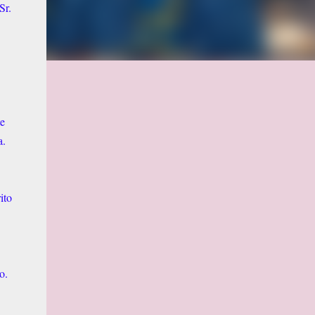
Sr.
te
a.
ito
o.