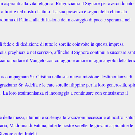
i aspiranti alla vita religiosa. Ringraziamo il Signore per averci donato 
 fiorire nel nostro Istituto. La sua presenza è segno della chiamata
adonna di Fatima alla diffusione del messaggio di pace e speranza nel
 fede e di dedizione di tutte le sorelle coinvolte in questa impresa
ella preghiera e nel servizio, affinché il Signore continui a suscitare san
ossiamo portare il Vangelo con coraggio e amore in ogni angolo della terr
 accompagnare Sr. Cristina nella sua nuova missione, testimonianza di
ngraziamo Sr. Adelfa e le care sorelle filippine per la loro generosità, spir
. La loro testimonianza ci incoraggia a continuare con entusiasmo il
lle messi, illumini e sostenga le vocazioni necessarie al nostro istitut
a, Madonna di Fatima, tutte le nostre sorelle, le giovani aspiranti e le
gnore e dei fratelli.