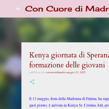
Con Cuore di Madr
Kenya giornata di Speranza
formazione delle giovani
pubblicato da
concuoredimadre
maggio 23, 2025
Il 13 maggio, festa della Madonna di Fatima, ha rap
quel giorno, è arrivata in Kenya Sr. Cristina Atil, pr