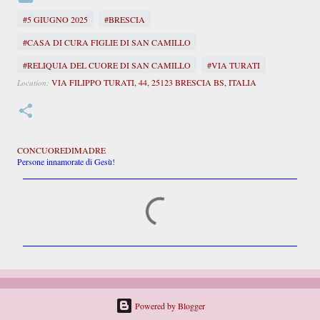
#5 GIUGNO 2025
#BRESCIA
#CASA DI CURA FIGLIE DI SAN CAMILLO
#RELIQUIA DEL CUORE DI SAN CAMILLO
#VIA TURATI
VIA FILIPPO TURATI, 44, 25123 BRESCIA BS, ITALIA
Location:
CONCUOREDIMADRE
Persone innamorate di Gesù!
C
o
m
m
e
n
t
i
Powered by Blogger