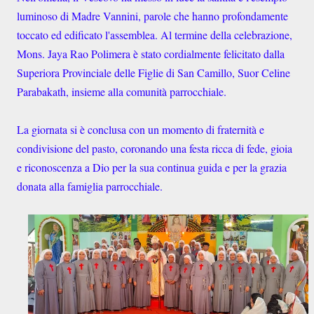
luminoso di Madre Vannini, parole che hanno profondamente
toccato ed edificato l'assemblea. Al termine della celebrazione,
Mons. Jaya Rao Polimera è stato cordialmente felicitato dalla
Superiora Provinciale delle Figlie di San Camillo, Suor Celine
Parabakath, insieme alla comunità parrocchiale.
La giornata si è conclusa con un momento di fraternità e
condivisione del pasto, coronando una festa ricca di fede, gioia
e riconoscenza a Dio per la sua continua guida e per la grazia
donata alla famiglia parrocchiale.